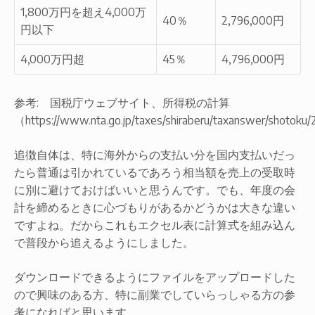
1,800万円を超え4,000万
40％
2,796,000円
円以下
4,000万円超
45％
4,796,000円
参考: 国税庁ウェブサイト、所得税の計算
（https://www.nta.go.jp/taxes/shiraberu/taxanswer/shotoku
追徴自体は、特に海外からの支払い分を国内支払いだっ
たら普通は引かれているであろう相当額を売上の受取時
に別に避けておけばいいと思うんです。でも、年度の会
計を締めるときに心づもりがあるかどうかは大きな違い
ですよね。だからこれもエクセル表に計算式を組み込ん
で普段から追えるようにしました。
ダウンロードできるようにファイルをアップロードした
ので興味のある方、特に副業でしていらっしゃる方の参
考になればと思います。