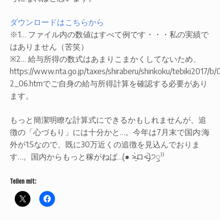
ダウンロードはこちらから
※1… ファイル内の数値はすべて例です・・・私の実績で
はありません（苦笑）
※2… 給与所得の数式はあまりこまかくしてないため、
https://www.nta.go.jp/taxes/shiraberu/shinkoku/tebiki2017/b/
2_06.htmでご自身の給与所得計算を確認する必要があり
ます。
もっと簡潔明瞭な計算式にできるかもしれませんが、追
徴の「心づもり」には十分かと…。今年は7月末で国内:海
外が1:5なので、既に30万近くの追徴を見込んでおりま
す…。国内からもっと稼がねば…(● ˃̶͈̀ロ˂̶͈́)੭ꠥ⁾⁾
Teilen mit: