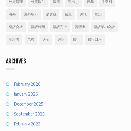
外貨処理
外貨取引
帳簿
引出し
役務
手数料
海外
海外取引
消費税
積立
終活
翻訳
翻訳会社
翻訳報酬
翻訳売上
翻訳業
翻訳業の会計
翻訳者
老後
送金
通訳
銀行
銀行口座
ARCHIVES
February 2026
January 2026
December 2025
September 2025
February 2022