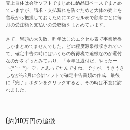
売上自体は会計ソフトでまじめに納品日ベースでまとめ
て
る
ていますが、請求・支払漏れを防ぐためと大体の売上を
人
普段から把握しておくためにエクセル表で顧客ごとに毎
向
け)
月の受注額と支払いの受取額をまとめています。
さて、冒頭の大失敗。昨年はこのエクセル表で事業所得
しかまとめてませんでした。どの程度源泉徴収されてい
て、確定申告の時にはいくらの所得税で追徴なのか還付
なのかをずっとみており、「今年は還付だ、やったー
╰(*´︶`*)╯♡」と思ってたんですね。ですが、うきうき
しながら2月に会計ソフトで確定申告書類の作成、最後
に『完了』ボタンをクリックすると、その時は不意に訪
れました。
(約)10万円の追徴