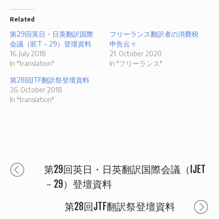
Related
第29回英日・日英翻訳国際
フリーランス翻訳者の消費税
会議（IJET－29）登壇資料
申告云々
16. July 2018
21. October 2020
In "translation"
In "フリーランス"
第28回JTF翻訳祭登壇資料
26. October 2018
In "translation"
Post
Previous
第29回英日・日英翻訳国際会議（IJET
post:
－29）登壇資料
navigation
Next
第28回JTF翻訳祭登壇資料
post: