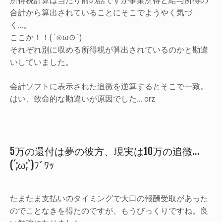
合計から算出されていることにそこでようやく気づ
く…。
ここか！！(´⊙ω⊙`)
それぞれ別に収める所得税が算出されているのかと勘違
いしていました。
会計ソフトに表示された追徴を逆算するとそこで一致。
はい、致命的な勘違いが原因でした… orz
5万の還付は夢の彼方、現実は10万の追徴…
(´;ω;`)ﾌﾞﾜｯ
たまたま支払いのタイミングで大口の報酬受取があった
のでことなきを得たのですが、もうびっくりですね。良