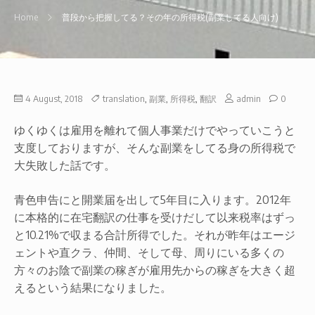
Home
普段から把握してる？その年の所得税(副業してる人向け)
on
4 August, 2018
translation
,
副業
,
所得税
,
翻訳
admin
0
普
段
ゆくゆくは雇用を離れて個人事業だけでやっていこうと
か
ら
支度しておりますが、そんな副業をしてる身の所得税で
把
大失敗した話です。
握
し
て
青色申告にと開業届を出して5年目に入ります。2012年
る？
そ
に本格的に在宅翻訳の仕事を受けだして以来税率はずっ
の
と10.21%で収まる合計所得でした。それが昨年はエージ
年
の
ェントや直クラ、仲間、そして母、周りにいる多くの
所
得
方々のお陰で副業の稼ぎが雇用先からの稼ぎを大きく超
税
えるという結果になりました。
(副
業
し