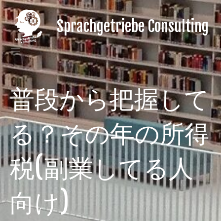
Skip
to
Sprachgetriebe Consulting
content
gain
a
language
gear
for
your
普段から把握して
Japanese
clients
る？その年の所得
税(副業してる人
向け)