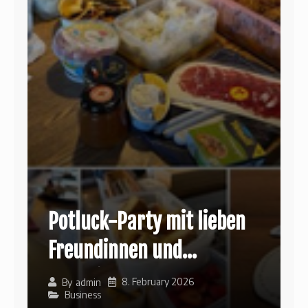
Potluck-Party mit lieben
Freundinnen und
Kolleginnen
8. February 2026
By
admin
Business