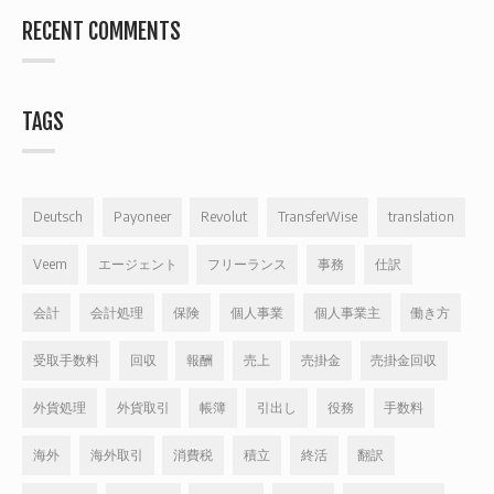
RECENT COMMENTS
TAGS
Deutsch
Payoneer
Revolut
TransferWise
translation
Veem
エージェント
フリーランス
事務
仕訳
会計
会計処理
保険
個人事業
個人事業主
働き方
受取手数料
回収
報酬
売上
売掛金
売掛金回収
外貨処理
外貨取引
帳簿
引出し
役務
手数料
海外
海外取引
消費税
積立
終活
翻訳