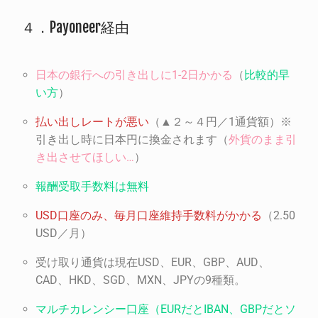
４．Payoneer経由
日本の銀行への引き出しに
1-2
日かかる
（
比較的早
い方
）
払い出しレートが悪い
（▲２～４円／1通貨額）※
引き出し時に日本円に換金されます（
外貨のまま引
き出させてほしい
…
）
報酬受取手数料は無料
USD
口座のみ、毎月口座維持手数料がかかる
（2.50
USD／月）
受け取り通貨は現在USD、EUR、GBP、AUD、
CAD、HKD、SGD、MXN、JPYの9種類。
マルチカレンシー口座（
EUR
だと
IBAN
、
GBP
だとソ