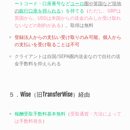
ートコード・口座番号など
ユーロ
圏や英国など現地
の
銀行口座を得られる
）を持てる
（
ただし、
GBP
は
英国から、
USD
は米国からの送金のみしか受け取れ
ないなどの制約がある
）。取得は無料
登録法人からの支払い受け取りのみ可能。個人から
の支払いを受け取ることは不可
クライアントは自国/SEPA圏内送金なので自社の送
金手数料を抑えられる
５．Wise（旧TransferWise）経由
報酬受取手数料基本無料
（
受取通貨・方法によって
は手数料発生
）