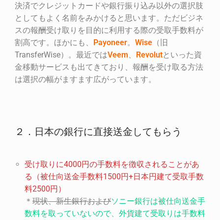
決済でクレジットカードや銀行振り込み以外の選択肢
としてもよく名前をみかけると思います。ただビジネ
スの報酬受け取りを目的に利用する際の受取手数料が
割高です。ほかにも、
Payoneer
。
Wise
（旧
TransferWise）。最近では
Veem
、
Revolut
といった資
金移動サービスも出てきており、報酬を受け取る方法
は選択の幅がますます広がっています。
２．日本の銀行に直接送金してもらう
受け取りに
4000
円の手数料を徴収されることがあ
る（被仕向送金手数料
1500
円
+
日本円建て受取手数
料
2500
円）
＊
現状、新生銀行および
ソニー銀行は被仕向送金手
数料を取っていないので、外貨建て受取りは手数料