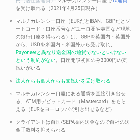
円（居住国通貨）
マルチカレンシー口座で
10通貨
を受け取れる（2021年4月25日現在）
マルチカレンシー口座（EURだとIBAN、GBPだとソ
ートコード・口座番号など
ユーロ
圏や英国など現地
の銀行
口座を得られる
）は、GBPを英国内・英国外
から、USDを米国内・米国外から受け取れ、
Payoneer
と異なり送金国の通貨でないといけない
という制約がない
。口座開設初回のみ3000円の支
払いがいる
法人からも個人からも支払いを受け取れる
マルチカレンシー口座にある通貨を直接引き出せ
る、ATM用デビットカード（Mastercard）をもら
える（EURをヨーロッパで引き出せるなど）
クライアントは自国/SEPA圏内送金なので自社の送
金手数料を抑えられる