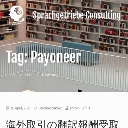
Sprachgetriebe Consulting
gain
a
language
gear
for
your
Tag:
Payoneer
Japanese
clients
Home
Blog
Payoneer
26 April, 2021
Uncategorized
admin
0
海外取引の翻訳報酬受取