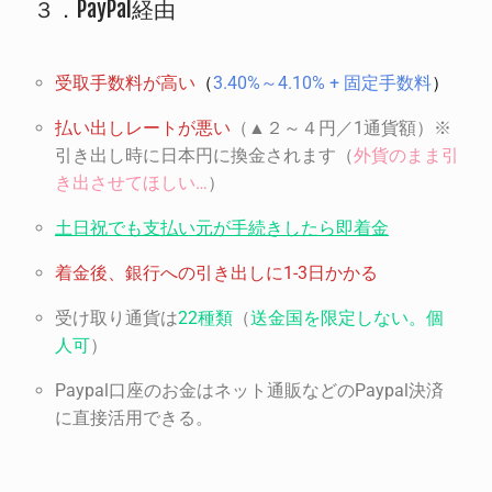
３．PayPal経由
受取手数料が高い
（
3.40%～4.10% + 固定手数料
）
払い出しレートが悪い
（▲２～４円／1通貨額）※
引き出し時に日本円に換金されます（
外貨のまま引
き出させてほしい…
）
土日祝でも支払い元が手続きしたら即着金
着金後、銀行への引き出しに1-3日かかる
受け取り通貨は
22種類
（
送金国を限定しない。個
人可
）
Paypal口座のお金はネット通販などのPaypal決済
に直接活用できる。