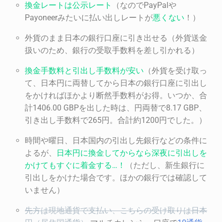
換金レートは公示レート
（なのでPayPalや
Payoneerみたいに払い出しレートが
悪くない
！）
外貨のまま日本の銀行口座に引き出せる（外貨送金
扱いのため、銀行の受取手数料を差し引かれる）
換金手数料と引出し手数料が安い
（外貨を受け取っ
て、日本円に両替してから日本の銀行口座に引出し
をかければほかより断然手数料がお得。いつか、合
計1406.00 GBPを出した時は、円両替で8.17 GBP、
引き出し手数料で265円。合計約1200円でした。）
時間や曜日、日本国内の引出し先銀行などの条件に
よるが、
日本円に換金してからなら深夜に引出しを
かけてもすぐに着金する
…
！
（ただし、新生銀行に
引出しをかけた場合です。ほかの銀行では確認して
いません）
先方は現地通貨で支払い、こちらの受け取りは日本