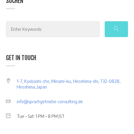
SUCHEN
GET IN TOUCH
1-7, Kyobashi-cho, Minami-ku, Hiroshima-shi, 732-0828,
Hiroshima, Japan
info@sprachgetriebe-consulting.de
Tue – Sat: 1 PM – 8 PM JST