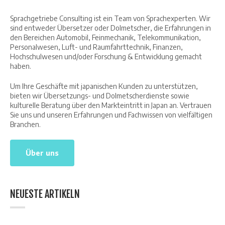
Sprachgetriebe Consulting ist ein Team von Sprachexperten. Wir
sind entweder Übersetzer oder Dolmetscher, die Erfahrungen in
den Bereichen Automobil, Feinmechanik, Telekommunikation,
Personalwesen, Luft- und Raumfahrttechnik, Finanzen,
Hochschulwesen und/oder Forschung & Entwicklung gemacht
haben.
Um Ihre Geschäfte mit japanischen Kunden zu unterstützen,
bieten wir Übersetzungs- und Dolmetscherdienste sowie
kulturelle Beratung über den Markteintritt in Japan an. Vertrauen
Sie uns und unseren Erfahrungen und Fachwissen von vielfältigen
Branchen.
Über uns
NEUESTE ARTIKELN