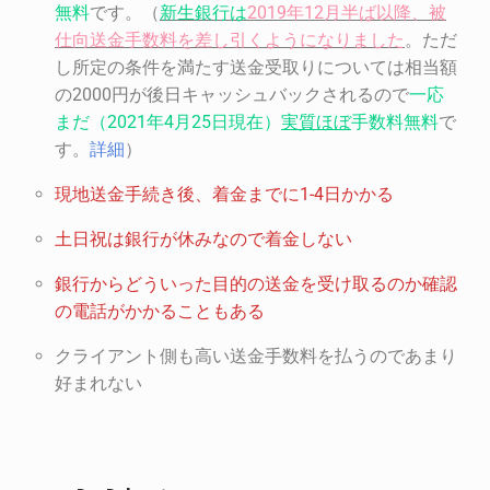
無料
です。（
新生銀行は
2019
年
12
月半ば以降、被
仕向送金手数料を差し引くようになりました
。ただ
し所定の条件を満たす送金受取りについては相当額
の2000円が後日キャッシュバックされるので
一応
まだ（
2021
年
4
月
25
日現在）
実質ほぼ
手数料無料
で
す。
詳細
）
現地送金手続き後、着金までに
1-4
日かかる
土日祝は銀行が休みなので着金しない
銀行からどういった目的の送金を受け取るのか確認
の電話がかかることもある
クライアント側も高い送金手数料を払うのであまり
好まれない