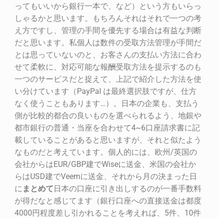
ってもいいから銀行一本で、など）という方もいらっ
しゃるかと思います。もちろんそれはそれで一つの考
え方ですし、管理の手間を優先する場合は有益な判断
だと思います。私個人は数件の受取方法管理が手間だ
とは思っていないのと、お客さんの支払い方法に合わ
せて柔軟に、対応可能な報酬受取方法を提示するのも
一つのサービスだと捉えて、上記で紹介した方法を使
い分けています（PayPal は最終選択肢ですが、仕方
なく使うこともあります…）。日本の企業も、支払う
側が比較的都合の良いものを選べられるよう、地銀や
都市銀行の普通・当座を合わせて4~6口座請求書に記
載していることがあると思いますが、それと似たよう
なものだと考えています。個人的には、欧州/英国の
会社からはEUR/GBP建でWiseに送金、米国の会社か
らはUSD建でVeemに送金、それから月の決まった日
に
まとめて
日本の口座に引き出しするのが一番手数料
が得だなと感じてます（銀行口座への直接送金は都度
4000円程度差し引かれることを考えれば、5件、10件