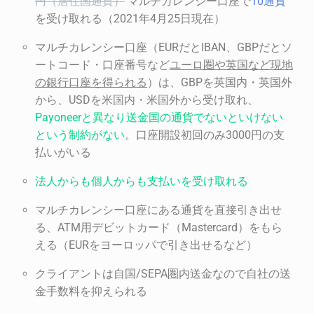
円（居住国通貨）
マルチカレンシー口座で
10通貨
を受け取れる（2021年4月25日現在）
マルチカレンシー口座（EURだとIBAN、GBPだとソ
ートコード・口座番号など
ユーロ
圏や英国など現地
の銀行
口座を得られる
）は、GBPを英国内・英国外
から、USDを米国内・米国外から受け取れ、
Payoneer
と異なり送金国の通貨でないといけない
という制約がない
。口座開設初回のみ3000円の支
払いがいる
法人からも個人からも支払いを受け取れる
マルチカレンシー口座にある通貨を直接引き出せ
る、ATM用デビットカード（Mastercard）をもら
える（EURをヨーロッパで引き出せるなど）
クライアントは自国/SEPA圏内送金なので自社の送
金手数料を抑えられる