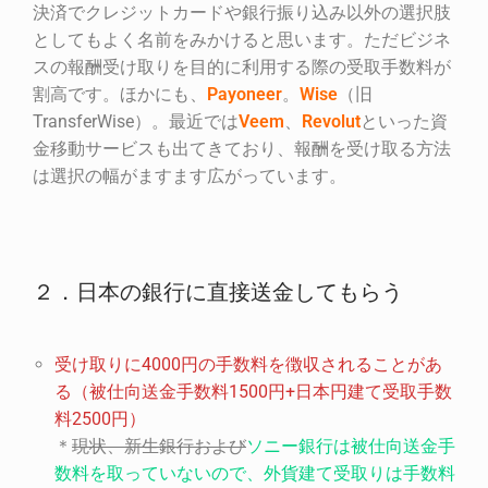
決済でクレジットカードや銀行振り込み以外の選択肢
としてもよく名前をみかけると思います。ただビジネ
スの報酬受け取りを目的に利用する際の受取手数料が
割高です。ほかにも、
Payoneer
。
Wise
（旧
TransferWise）。最近では
Veem
、
Revolut
といった資
金移動サービスも出てきており、報酬を受け取る方法
は選択の幅がますます広がっています。
２．日本の銀行に直接送金してもらう
受け取りに
4000
円の手数料を徴収されることがあ
る（被仕向送金手数料
1500
円
+
日本円建て受取手数
料
2500
円）
＊
現状、新生銀行および
ソニー銀行は被仕向送金手
数料を取っていないので、外貨建て受取りは手数料