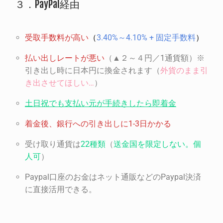
３．PayPal経由
受取手数料が高い
（
3.40%～4.10% + 固定手数料
）
払い出しレートが悪い
（▲２～４円／1通貨額）※
引き出し時に日本円に換金されます（
外貨のまま引
き出させてほしい…
）
土日祝でも支払い元が手続きしたら即着金
着金後、銀行への引き出しに1-3日かかる
受け取り通貨は
22種類
（
送金国を限定しない。個
人可
）
Paypal口座のお金はネット通販などのPaypal決済
に直接活用できる。