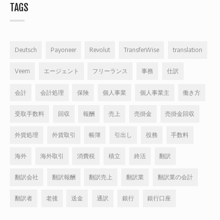
TAGS
Deutsch
Payoneer
Revolut
TransferWise
translation
Veem
エージェント
フリーランス
事務
仕訳
会計
会計処理
保険
個人事業
個人事業主
働き方
受取手数料
回収
報酬
売上
売掛金
売掛金回収
外貨処理
外貨取引
帳簿
引出し
役務
手数料
海外
海外取引
消費税
積立
終活
翻訳
翻訳会社
翻訳報酬
翻訳売上
翻訳業
翻訳業の会計
翻訳者
老後
送金
通訳
銀行
銀行口座