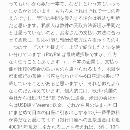
ってもいいから銀行一本で、など）という方もいらっ
しゃるかと思います。もちろんそれはそれで一つの考
え方ですし、管理の手間を優先する場合は有益な判断
だと思います。私個人は数件の受取方法管理が手間だ
とは思っていないのと、お客さんの支払い方法に合わ
せて柔軟に、対応可能な報酬受取方法を提示するのも
一つのサービスだと捉えて、上記で紹介した方法を使
い分けています（PayPal は最終選択肢ですが、仕方
なく使うこともあります…）。日本の企業も、支払う
側が比較的都合の良いものを選べられるよう、地銀や
都市銀行の普通・当座を合わせて4~6口座請求書に記
載していることがあると思いますが、それと似たよう
なものだと考えています。個人的には、欧州/英国の
会社からはEUR/GBP建でWiseに送金、米国の会社か
らはUSD建でVeemに送金、それから月の決まった日
に
まとめて
日本の口座に引き出しするのが一番手数料
が得だなと感じてます（銀行口座への直接送金は都度
4000円程度差し引かれることを考えれば、5件、10件