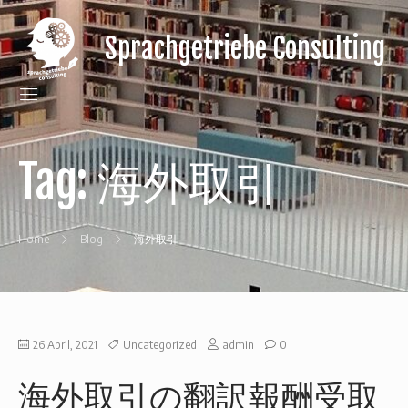
Sprachgetriebe Consulting
gain
a
language
gear
for
your
Tag:
海外取引
Japanese
clients
Home
Blog
海外取引
26 April, 2021
Uncategorized
admin
0
海外取引の翻訳報酬受取