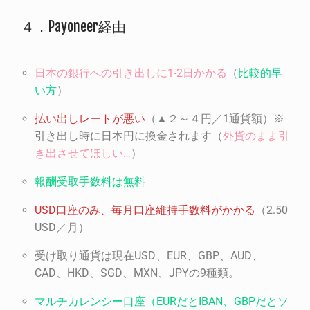
４．Payoneer経由
日本の銀行への引き出しに
1-2
日かかる
（
比較的早
い方
）
払い出しレートが悪い
（▲２～４円／1通貨額）※
引き出し時に日本円に換金されます（
外貨のまま引
き出させてほしい
…
）
報酬受取手数料は無料
USD
口座のみ、毎月口座維持手数料がかかる
（2.50
USD／月）
受け取り通貨は現在USD、EUR、GBP、AUD、
CAD、HKD、SGD、MXN、JPYの9種類。
マルチカレンシー口座（
EUR
だと
IBAN
、
GBP
だとソ