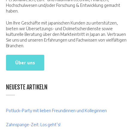
Hochschulwesen und/oder Forschung & Entwicklung gemacht
haben.
Um Ihre Geschäfte mit japanischen Kunden zu unterstützen,
bieten wir Übersetzungs- und Dolmetscherdienste sowie
kulturelle Beratung über den Markteintritt in Japan an. Vertrauen
Sie uns und unseren Erfahrungen und Fachwissen von vielfältigen
Branchen.
Über uns
NEUESTE ARTIKELN
Potluck-Party mit lieben Freundinnen und Kolleginnen
Zahnspange-Zeit: Los geht’s!