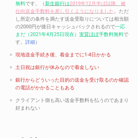
無料
です。（
新生銀行は
2019
年
12
月半ば以降、被
仕向送金手数料を差し引くようになりました
。ただ
し所定の条件を満たす送金受取りについては相当額
の2000円が後日キャッシュバックされるので
一応
まだ（
2021
年
4
月
25
日現在）
実質ほぼ
手数料無料
で
す。
詳細
）
現地送金手続き後、着金までに
1-4
日かかる
土日祝は銀行が休みなので着金しない
銀行からどういった目的の送金を受け取るのか確認
の電話がかかることもある
クライアント側も高い送金手数料を払うのであまり
好まれない