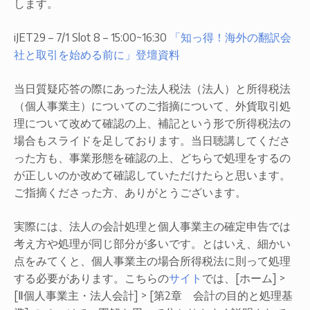
します。
iJET29 – 7/1 Slot 8 – 15:00~16:30
「知っ得！海外の翻訳会
社と取引を始める前に」登壇資料
当日質疑応答の際にあった法人税法（法人）と所得税法
（個人事業主）についてのご指摘について、外貨取引処
理について改めて確認の上、補記という形で所得税法の
場合もスライドを足しております。当日聴講してくださ
った方も、事業形態を確認の上、どちらで処理をするの
が正しいのか改めて確認していただけたらと思います。
ご指摘くださった方、ありがとうございます。
実際には、法人の会計処理と個人事業主の確定申告では
考え方や処理が同じ部分が多いです。とはいえ、細かい
点をみてくと、個人事業主の場合所得税法に則って処理
する必要があります。こちらの
サイト
では、[ホーム] >
[Ⅱ個人事業主・法人会計] > [第2章 会計の目的と処理基