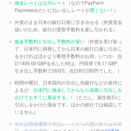
換金レートは公示レート
（なのでPayPalや
Payoneerみたいに払い出しレートが
悪くない
！）
外貨のまま日本の銀行口座に引き出せる（外貨送金
扱いのため、銀行の受取手数料を差し引かれる）
換金手数料と引出し手数料が安い
（外貨を受け取っ
て、日本円に両替してから日本の銀行口座に引出し
をかければほかより断然手数料がお得。いつか、合
計1406.00 GBPを出した時は、円両替で8.17 GBP、
引き出し手数料で265円。合計約1200円でした。）
時間や曜日、日本国内の引出し先銀行などの条件に
よるが、
日本円に換金してからなら深夜に引出しを
かけてもすぐに着金する
…
！
（ただし、新生銀行に
引出しをかけた場合です。ほかの銀行では確認して
いません）
先方は現地通貨で支払い、こちらの受け取りは日本