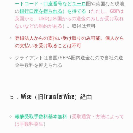
ートコード・口座番号など
ユーロ
圏や英国など現地
の
銀行口座を得られる
）を持てる
（
ただし、
GBP
は
英国から、
USD
は米国からの送金のみしか受け取れ
ないなどの制約がある
）。取得は無料
登録法人からの支払い受け取りのみ可能。個人から
の支払いを受け取ることは不可
クライアントは自国/SEPA圏内送金なので自社の送
金手数料を抑えられる
５．Wise（旧TransferWise）経由
報酬受取手数料基本無料
（
受取通貨・方法によって
は手数料発生
）