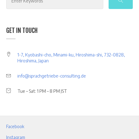
GET IN TOUCH
1-7, Kyobashi-cho, Minami-ku, Hiroshima-shi, 732-0828,
Hiroshima, Japan
info@sprachgetriebe-consulting.de
Tue – Sat: 1 PM – 8 PM JST
Facebook
Instagram